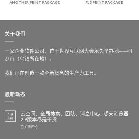
ANOTHER PRINT PACKAGE
FL3 PRINT PACKAGE
关于我们
一家企业软件公司，位于世界互联网大会永久举办地——桐
乡市（乌镇所在地）。
我们正在创造一款全新概念的生产力工具。
最新动态
云空间、全局搜索、团队、消息中心…想天浏览器
19
4月
2.9版本尽是干货
云
已关闭评论
空
间、