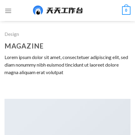
Skip
0
to
content
Design
MAGAZINE
Lorem ipsum dolor sit amet, consectetuer adipiscing elit, sed
diam nonummy nibh euismod tincidunt ut laoreet dolore
magna aliquam erat volutpat